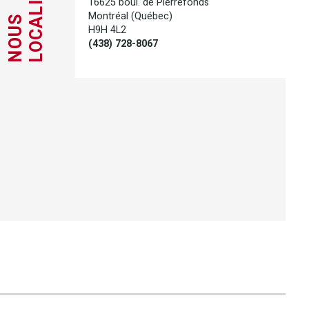
LOCALISER
16625 boul. de Pierrefonds
Montréal (Québec)
NOUS
H9H 4L2
(438) 728-8067