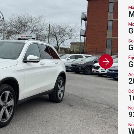
Ma
M
Mo
G
So
G
Éq
G
An
2
Od
1
Nu
9
Nu
W