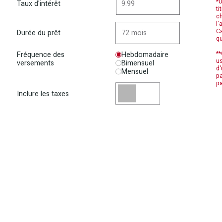
*U
Taux d'intérêt
ti
ch
l’
Ca
Durée du prêt
qu
**
Fréquence des
Hebdomadaire
us
versements
Bimensuel
d'
Mensuel
pa
pa
Inclure les taxes