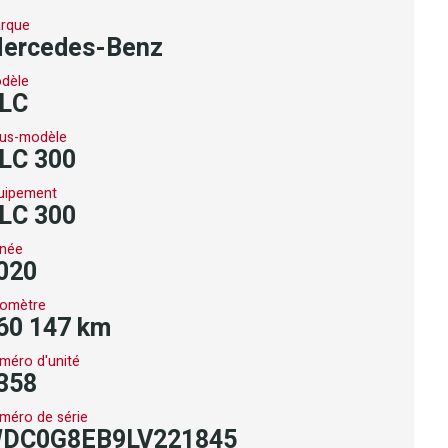
rque
ercedes-Benz
dèle
LC
us-modèle
LC 300
uipement
LC 300
née
020
omètre
60 147 km
méro d'unité
358
méro de série
DC0G8EB9LV221845