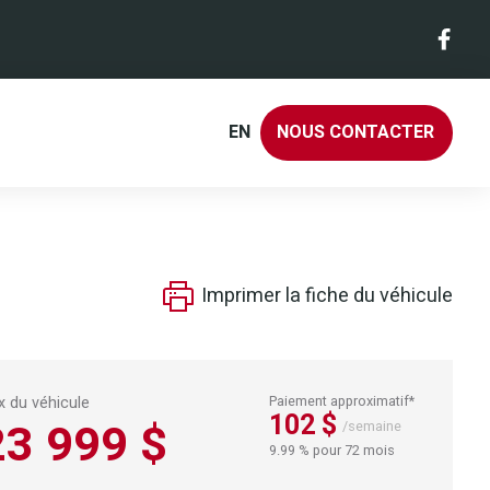
EN
NOUS CONTACTER
Imprimer la fiche du véhicule
ix du véhicule
Paiement approximatif*
102 $
23 999 $
/semaine
9.99 % pour 72 mois