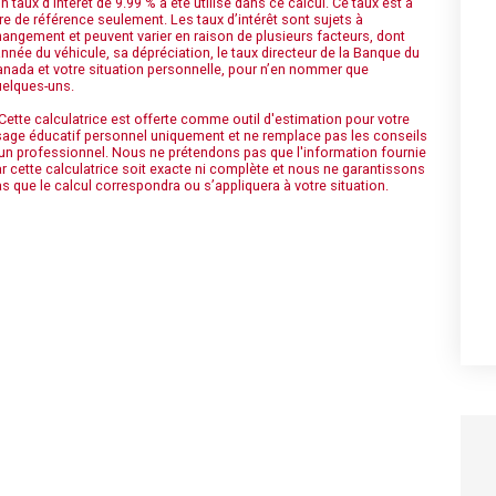
n taux d’intérêt de 9.99 % a été utilisé dans ce calcul. Ce taux est à
tre de référence seulement. Les taux d’intérêt sont sujets à
angement et peuvent varier en raison de plusieurs facteurs, dont
année du véhicule, sa dépréciation, le taux directeur de la Banque du
nada et votre situation personnelle, pour n’en nommer que
elques-uns.
Cette calculatrice est offerte comme outil d'estimation pour votre
age éducatif personnel uniquement et ne remplace pas les conseils
un professionnel. Nous ne prétendons pas que l'information fournie
r cette calculatrice soit exacte ni complète et nous ne garantissons
s que le calcul correspondra ou s’appliquera à votre situation.